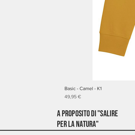
Basic - Camel - K1
Prezzo
49,95 €
A proposito di "Salire
per la natura"