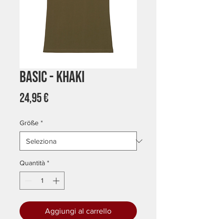
Basic - Khaki
Prezzo
24,95 €
Größe
*
Quantità
*
Aggiungi al carrello