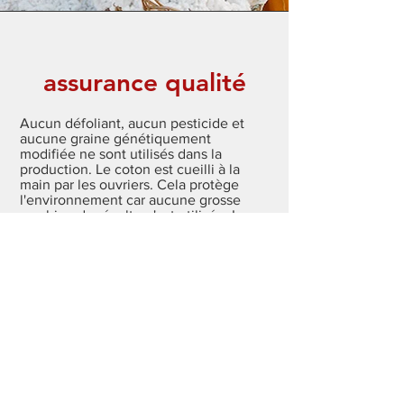
assurance qualité
Aucun défoliant, aucun pesticide et
aucune graine génétiquement
modifiée ne sont utilisés dans la
production. Le coton est cueilli à la
main par les ouvriers. Cela protège
l'environnement car aucune grosse
machine de récolte n'est utilisée. La
cueillette à la main garantit que seul le
coton biologique est traité.
Le processus d'impression
Chez Climb for Nature, nous faisons
l'impression personnellement. Seules
des couleurs à base d'eau sont
utilisées pour notre sérigraphie. Cela
garantit la compatibilité avec la peau et
protège l'environnement.
consommation d'eau